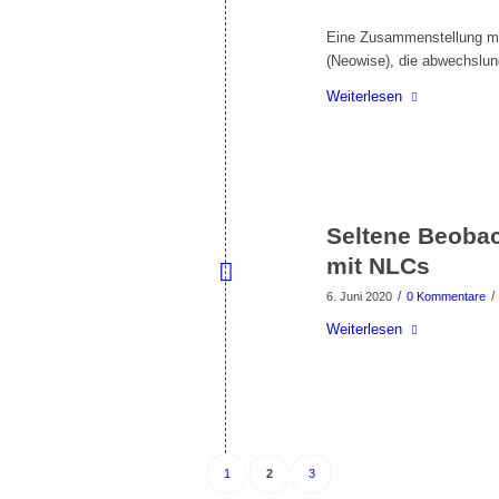
Eine Zusammenstellung me
(Neowise), die abwechslung
Weiterlesen
Seltene Beoba
mit NLCs
/
/
6. Juni 2020
0 Kommentare
Weiterlesen
1
2
3