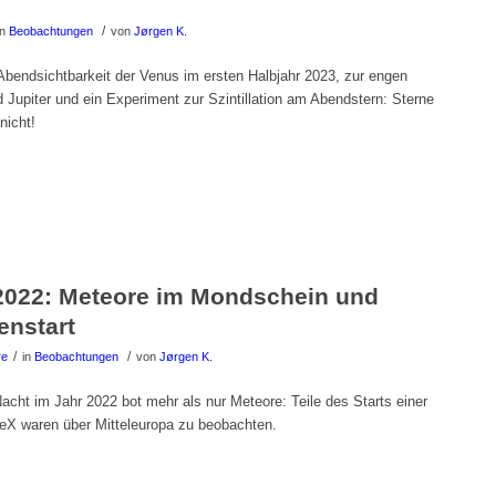
/
in
Beobachtungen
von
Jørgen K.
bendsichtbarkeit der Venus im ersten Halbjahr 2023, zur engen
Jupiter und ein Experiment zur Szintillation am Abendstern: Sterne
nicht!
2022: Meteore im Mondschein und
enstart
/
/
re
in
Beobachtungen
von
Jørgen K.
cht im Jahr 2022 bot mehr als nur Meteore: Teile des Starts einer
eX waren über Mitteleuropa zu beobachten.