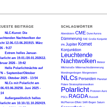
EUESTE BEITRÄGE
SCHLAGWÖRTER
CME
NLC-Kunst: Die
Abendstern
Dune Aurora
uchtenden Nachtwolken der
Dämmerung
FAE
Große Konjunkt
cht 12.06./13.06.2019
15. März
Komet
Jupiter
IPA
26 - 9:27
Konjunktion
Extrem helles Januar-
Leuchtende
larlicht am 19.01./20.01.2026
12.
Nachtwolken
Meteor
bruar 2026 - 19:42
Milchstraße
Mitternachtsdämmerung
Helle Polarlichtnächte auf
°N – September/Oktober
Mondregenbogen
Morgenstern
NLCs
25
11. Oktober 2025 - 13:54
Perseiden
Planetar
NLCs mit Polarlicht am
Polare Stratosphärenwolken
Polarlicht
.06./03.06.2025
8. Juni 2025 -
Protonen-Auro
:14
RAGDA
PSCs
Russell-
Außergewöhnlich helles
McPherron-Effekt
SAR-Bogen
Saturn
larlicht am 10.10./11.10.2024
19.