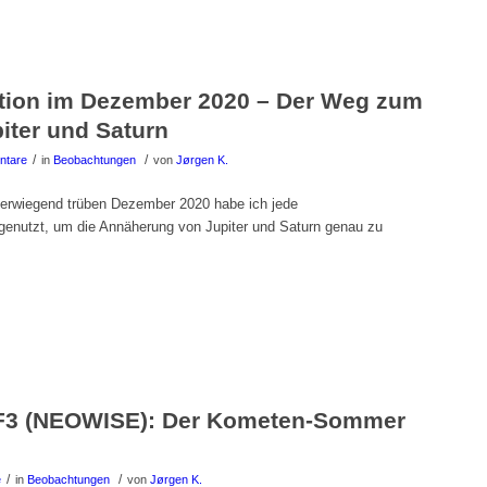
tion im Dezember 2020 – Der Weg zum
iter und Saturn
/
/
ntare
in
Beobachtungen
von
Jørgen K.
berwiegend trüben Dezember 2020 habe ich jede
enutzt, um die Annäherung von Jupiter und Saturn genau zu
F3 (NEOWISE): Der Kometen-Sommer
/
/
e
in
Beobachtungen
von
Jørgen K.