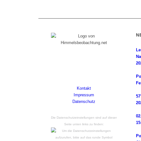
N
Le
Diese Internetpräsenz ist ein
Na
Himmelsbeobachter-Log, dem seine
20
Wurzeln in einer magischen Nacht im Jahr
2014 liegen. Powered by Wordpress.
Po
Fe
Kontakt
Impressum
57
Datenschutz
20
02
Die Datenschutzeinstellungen sind auf dieser
15
Seite unten links zu finden:
Po