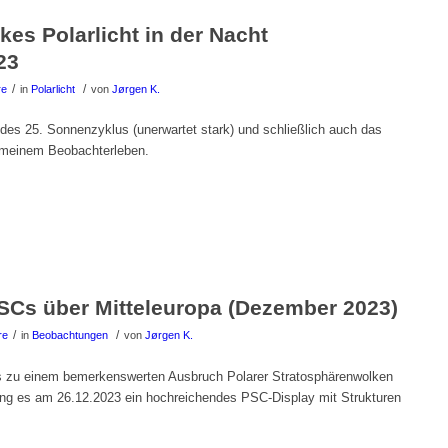
kes Polarlicht in der Nacht
23
/
/
re
in
Polarlicht
von
Jørgen K.
 des 25. Sonnenzyklus (unerwartet stark) und schließlich auch das
in meinem Beobachterleben.
SCs über Mitteleuropa (Dezember 2023)
/
/
re
in
Beobachtungen
von
Jørgen K.
zu einem bemerkenswerten Ausbruch Polarer Stratosphärenwolken
lang es am 26.12.2023 ein hochreichendes PSC-Display mit Strukturen