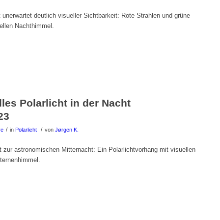
 unerwartet deutlich visueller Sichtbarkeit: Rote Strahlen und grüne
ellen Nachthimmel.
les Polarlicht in der Nacht
23
/
/
re
in
Polarlicht
von
Jørgen K.
ht zur astronomischen Mitternacht: Ein Polarlichtvorhang mit visuellen
Sternenhimmel.