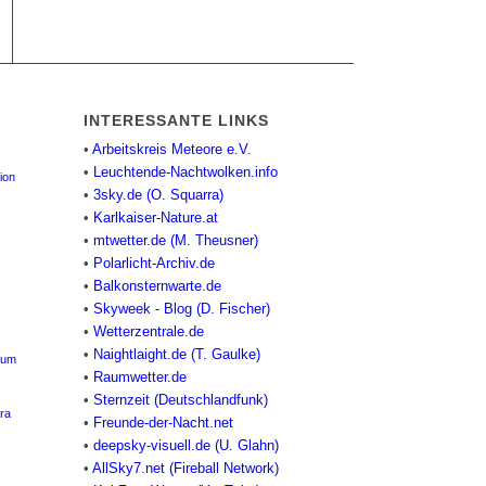
INTERESSANTE LINKS
•
Arbeitskreis Meteore e.V.
•
Leuchtende-Nachtwolken.info
ion
•
3sky.de (O. Squarra)
•
Karlkaiser-Nature.at
•
mtwetter.de (M. Theusner)
•
Polarlicht-Archiv.de
•
Balkonsternwarte.de
•
Skyweek - Blog (D. Fischer)
•
Wetterzentrale.de
•
Naightlaight.de (T. Gaulke)
ium
•
Raumwetter.de
•
Sternzeit (Deutschlandfunk)
ra
•
Freunde-der-Nacht.net
•
deepsky-visuell.de (U. Glahn)
•
AllSky7.net (Fireball Network)