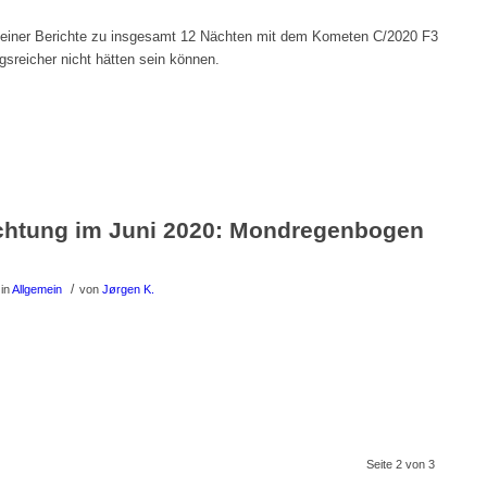
iner Berichte zu insgesamt 12 Nächten mit dem Kometen C/2020 F3
sreicher nicht hätten sein können.
chtung im Juni 2020: Mondregenbogen
/
in
Allgemein
von
Jørgen K.
Seite 2 von 3