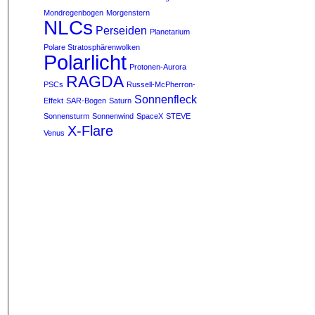
Mondregenbogen
Morgenstern
NLCs
Perseiden
Planetarium
Polare Stratosphärenwolken
Polarlicht
Protonen-Aurora
RAGDA
PSCs
Russell-McPherron-
Sonnenfleck
Effekt
SAR-Bogen
Saturn
Sonnensturm
Sonnenwind
SpaceX
STEVE
X-Flare
Venus