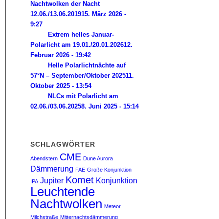
Nachtwolken der Nacht
12.06./13.06.2019
15. März 2026 -
9:27
Extrem helles Januar-
Polarlicht am 19.01./20.01.2026
12.
Februar 2026 - 19:42
Helle Polarlichtnächte auf
57°N – September/Oktober 2025
11.
Oktober 2025 - 13:54
NLCs mit Polarlicht am
02.06./03.06.2025
8. Juni 2025 - 15:14
SCHLAGWÖRTER
CME
Abendstern
Dune Aurora
Dämmerung
FAE
Große Konjunktion
Komet
Jupiter
Konjunktion
IPA
Leuchtende
Nachtwolken
Meteor
Milchstraße
Mitternachtsdämmerung