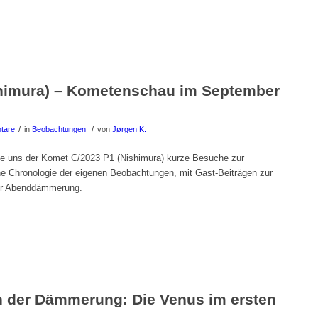
shimura) – Kometenschau im September
/
/
tare
in
Beobachtungen
von
Jørgen K.
te uns der Komet C/2023 P1 (Nishimura) kurze Besuche zur
 Chronologie der eigenen Beobachtungen, mit Gast-Beiträgen zur
der Abenddämmerung.
n der Dämmerung: Die Venus im ersten