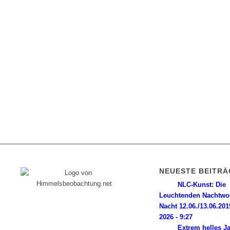
NEUESTE BEITRÄ
NLC-Kunst: Die
Leuchtenden Nachtwo
Diese Internetpräsenz ist ein
Nacht 12.06./13.06.201
Himmelsbeobachter-Log, dem seine
2026 - 9:27
Wurzeln in einer magischen Nacht im Jahr
Extrem helles J