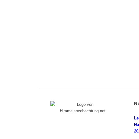
N
Le
Diese Internetpräsenz ist ein
Na
Himmelsbeobachter-Log, dem seine
20
Wurzeln in einer magischen Nacht im Jahr