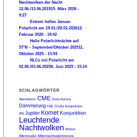
Nachtwolken der Nacht
12.06./13.06.2019
15. März 2026 -
9:27
Extrem helles Januar-
Polarlicht am 19.01./20.01.2026
12.
Februar 2026 - 19:42
Helle Polarlichtnächte auf
57°N – September/Oktober 2025
11.
Oktober 2025 - 13:54
NLCs mit Polarlicht am
02.06./03.06.2025
8. Juni 2025 - 15:14
SCHLAGWÖRTER
CME
Abendstern
Dune Aurora
Dämmerung
FAE
Große Konjunktion
Komet
Jupiter
Konjunktion
IPA
Leuchtende
Nachtwolken
Meteor
Milchstraße
Mitternachtsdämmerung