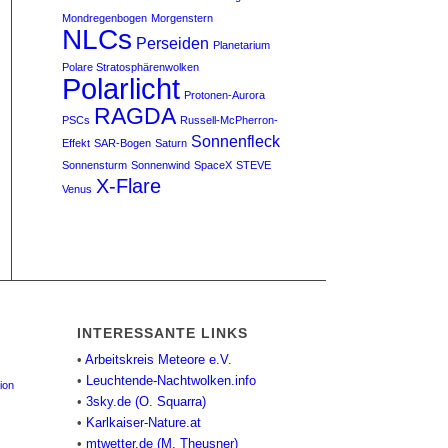
Mondregenbogen
Morgenstern
NLCs
Perseiden
Planetarium
Polare Stratosphärenwolken
Polarlicht
Protonen-Aurora
RAGDA
PSCs
Russell-McPherron-
Sonnenfleck
Effekt
SAR-Bogen
Saturn
Sonnensturm
Sonnenwind
SpaceX
STEVE
X-Flare
Venus
INTERESSANTE LINKS
•
Arbeitskreis Meteore e.V.
•
Leuchtende-Nachtwolken.info
ion
•
3sky.de (O. Squarra)
•
Karlkaiser-Nature.at
•
mtwetter.de (M. Theusner)