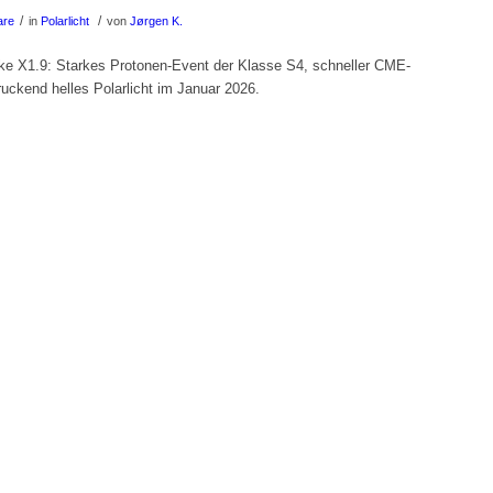
/
/
are
in
Polarlicht
von
Jørgen K.
ke X1.9: Starkes Protonen-Event der Klasse S4, schneller CME-
ruckend helles Polarlicht im Januar 2026.