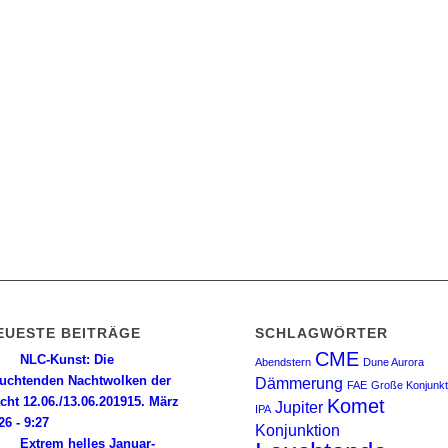
EUESTE BEITRÄGE
SCHLAGWÖRTER
CME
NLC-Kunst: Die
Abendstern
Dune Aurora
uchtenden Nachtwolken der
Dämmerung
FAE
Große Konjunkt
cht 12.06./13.06.2019
15. März
Komet
Jupiter
IPA
26 - 9:27
Konjunktion
Extrem helles Januar-