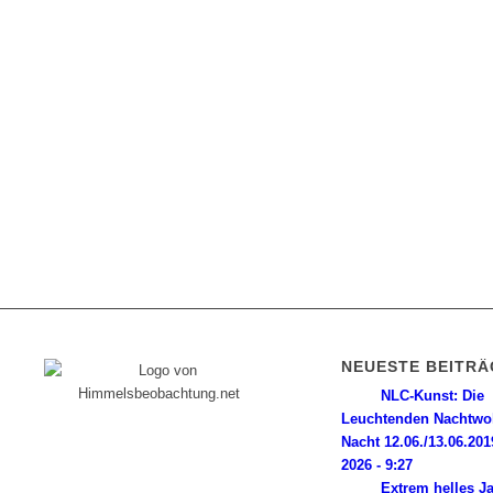
NEUESTE BEITRÄ
NLC-Kunst: Die
Leuchtenden Nachtwo
Diese Internetpräsenz ist ein
Nacht 12.06./13.06.201
Himmelsbeobachter-Log, dem seine
2026 - 9:27
Wurzeln in einer magischen Nacht im Jahr
Extrem helles J