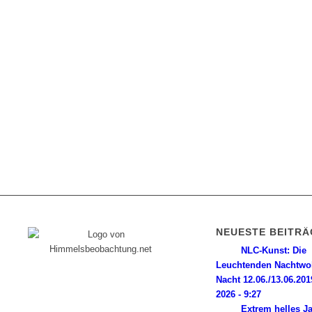
NEUESTE BEITRÄ
NLC-Kunst: Die
Leuchtenden Nachtwo
Diese Internetpräsenz ist ein
Nacht 12.06./13.06.201
Himmelsbeobachter-Log, dem seine
2026 - 9:27
Wurzeln in einer magischen Nacht im Jahr
Extrem helles J