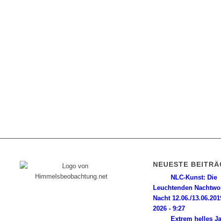
NEUESTE BEITRÄ
NLC-Kunst: Die
Leuchtenden Nachtwo
Diese Internetpräsenz ist ein
Nacht 12.06./13.06.201
Himmelsbeobachter-Log, dem seine
2026 - 9:27
Wurzeln in einer magischen Nacht im Jahr
Extrem helles J