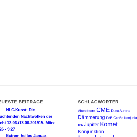
EUESTE BEITRÄGE
SCHLAGWÖRTER
CME
NLC-Kunst: Die
Abendstern
Dune Aurora
uchtenden Nachtwolken der
Dämmerung
FAE
Große Konjunkt
cht 12.06./13.06.2019
15. März
Komet
Jupiter
IPA
26 - 9:27
Konjunktion
Extrem helles Januar-