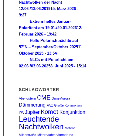
Nachtwolken der Nacht
12.06./13.06.2019
15. März 2026 -
9:27
Extrem helles Januar-
Polarlicht am 19.01./20.01.2026
12.
Februar 2026 - 19:42
Helle Polarlichtnächte auf
57°N – September/Oktober 2025
11.
Oktober 2025 - 13:54
NLCs mit Polarlicht am
02.06./03.06.2025
8. Juni 2025 - 15:14
SCHLAGWÖRTER
CME
Abendstern
Dune Aurora
Dämmerung
FAE
Große Konjunktion
Komet
Jupiter
Konjunktion
IPA
Leuchtende
Nachtwolken
Meteor
Milchstraße
Mitternachtsdämmerung