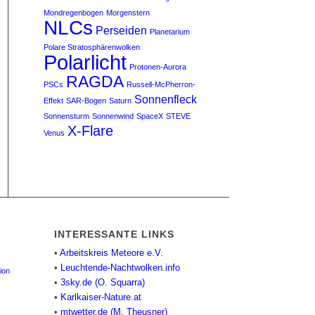
Mondregenbogen
Morgenstern
NLCs
Perseiden
Planetarium
Polare Stratosphärenwolken
Polarlicht
Protonen-Aurora
RAGDA
PSCs
Russell-McPherron-
Sonnenfleck
Effekt
SAR-Bogen
Saturn
Sonnensturm
Sonnenwind
SpaceX
STEVE
X-Flare
Venus
INTERESSANTE LINKS
•
Arbeitskreis Meteore e.V.
•
Leuchtende-Nachtwolken.info
ion
•
3sky.de (O. Squarra)
•
Karlkaiser-Nature.at
•
mtwetter.de (M. Theusner)