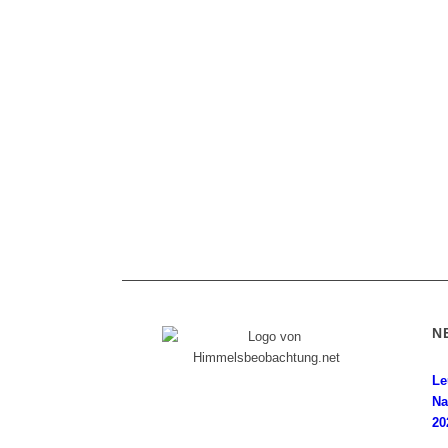
N
Le
Diese Internetpräsenz ist ein
Na
Himmelsbeobachter-Log, dem seine
20
Wurzeln in einer magischen Nacht im Jahr