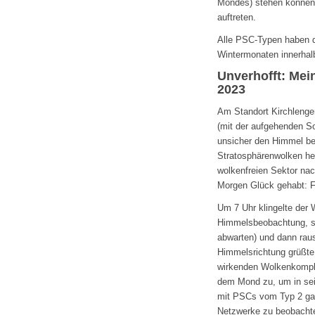
Mondes) stehen können, 
auftreten.
Alle PSC-Typen haben d
Wintermonaten innerhalb
Unverhofft: Me
2023
Am Standort Kirchlenge
(mit der aufgehenden S
unsicher den Himmel be
Stratosphärenwolken her
wolkenfreien Sektor nac
Morgen Glück gehabt: F
Um 7 Uhr klingelte der 
Himmelsbeobachtung, sc
abwarten) und dann raus:
Himmelsrichtung grüßt
wirkenden Wolkenkomple
dem Mond zu, um in sei
mit PSCs vom Typ 2 gab
Netzwerke zu beobachte