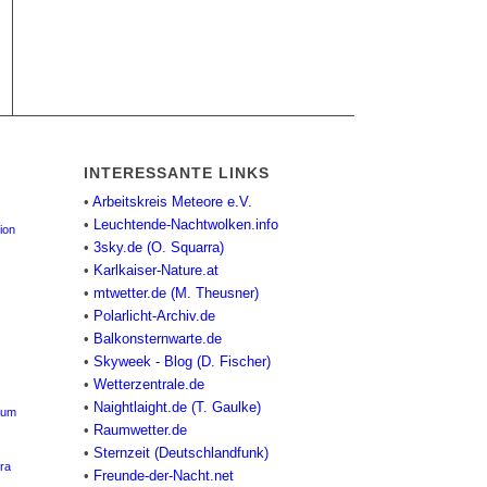
INTERESSANTE LINKS
•
Arbeitskreis Meteore e.V.
•
Leuchtende-Nachtwolken.info
ion
•
3sky.de (O. Squarra)
•
Karlkaiser-Nature.at
•
mtwetter.de (M. Theusner)
•
Polarlicht-Archiv.de
•
Balkonsternwarte.de
•
Skyweek - Blog (D. Fischer)
•
Wetterzentrale.de
•
Naightlaight.de (T. Gaulke)
ium
•
Raumwetter.de
•
Sternzeit (Deutschlandfunk)
ra
•
Freunde-der-Nacht.net