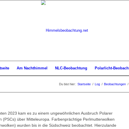
tseite
Am Nachthimmel
NLC-Beobachtung
Polarlicht-Beobach
Du bist hier:
Startseite
/
Log
/
Beobachtungen
/
en 2023 kam es zu einem ungewöhnlichen Ausbruch Polarer
n (PSCs) über Mitteleuropa. Farbenprächtige Perlmutterwolken
nwolken) wurden bis in die Südschweiz beobachtet. Hierzulande