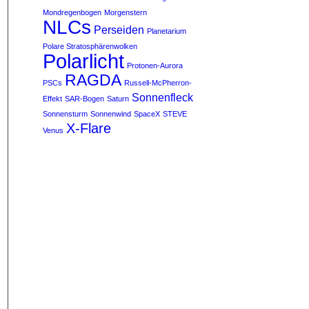
Mondregenbogen
Morgenstern
NLCs
Perseiden
Planetarium
Polare Stratosphärenwolken
Polarlicht
Protonen-Aurora
RAGDA
PSCs
Russell-McPherron-
Sonnenfleck
Effekt
SAR-Bogen
Saturn
Sonnensturm
Sonnenwind
SpaceX
STEVE
X-Flare
Venus