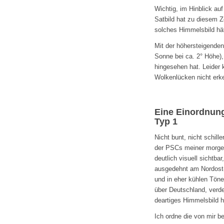
Wichtig, im Hinblick a
Satbild hat zu diesem Z
solches Himmelsbild h
Mit der höhersteigende
Sonne bei ca. 2° Höhe)
hingesehen hat. Leider 
Wolkenlücken nicht erke
Eine Einordnun
Typ 1
Nicht bunt, nicht schill
der PSCs meiner morgen
deutlich visuell sichtb
ausgedehnt am Nordost
und in eher kühlen Töne
über Deutschland, verde
deartiges Himmelsbild 
Ich ordne die von mir 