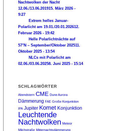
Nachtwolken der Nacht
12.06./13.06.2019
15. März 2026 -
9:27
Extrem helles Januar-
Polarlicht am 19.01./20.01.2026
12.
Februar 2026 - 19:42
Helle Polarlichtnächte auf
57°N – September/Oktober 2025
11.
Oktober 2025 - 13:54
NLCs mit Polarlicht am
02.06./03.06.2025
8. Juni 2025 - 15:14
SCHLAGWÖRTER
CME
Abendstern
Dune Aurora
Dämmerung
FAE
Große Konjunktion
Komet
Jupiter
Konjunktion
IPA
Leuchtende
Nachtwolken
Meteor
Milchstraße
Mitternachtsdämmerung