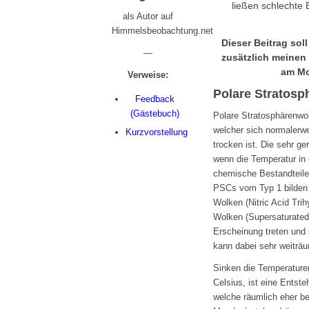
ließen schlechte
als Autor auf
Himmelsbeobachtung.net
Dieser Beitrag so
—
zusätzlich meinen
am Mo
Verweise:
Polare Stratosp
Feedback
(Gästebuch)
Polare Stratosphärenwol
welcher sich normalerwe
Kurzvorstellung
trocken ist. Die sehr 
wenn die Temperatur in 
chemische Bestandteile 
PSCs vom Typ 1 bilden 
Wolken (Nitric Acid Tri
Wolken (Supersaturated 
Erscheinung treten und s
kann dabei sehr weiträu
Sinken die Temperaturen
Celsius, ist eine Ents
welche räumlich eher be