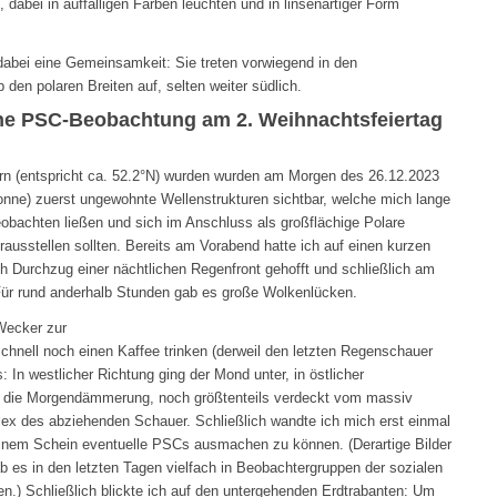
dabei in auffälligen Farben leuchten und in linsenartiger Form
abei eine Gemeinsamkeit: Sie treten vorwiegend in den
 den polaren Breiten auf, selten weiter südlich.
ine PSC-Beobachtung am 2. Weihnachtsfeiertag
rn (entspricht ca. 52.2°N) wurden wurden am Morgen des 26.12.2023
onne) zuerst ungewohnte Wellenstrukturen sichtbar, welche mich lange
obachten ließen und sich im Anschluss als großflächige Polare
ausstellen sollten. Bereits am Vorabend hatte ich auf einen kurzen
h Durchzug einer nächtlichen Regenfront gehofft und schließlich am
ür rund anderhalb Stunden gab es große Wolkenlücken.
Wecker zur
hnell noch einen Kaffee trinken (derweil den letzten Regenschauer
 In westlicher Richtung ging der Mond unter, in östlicher
e die Morgendämmerung, noch größtenteils verdeckt vom massiv
x des abziehenden Schauer. Schließlich wandte ich mich erst einmal
nem Schein eventuelle PSCs ausmachen zu können. (Derartige Bilder
 es in den letzten Tagen vielfach in Beobachtergruppen der sozialen
n.) Schließlich blickte ich auf den untergehenden Erdtrabanten: Um