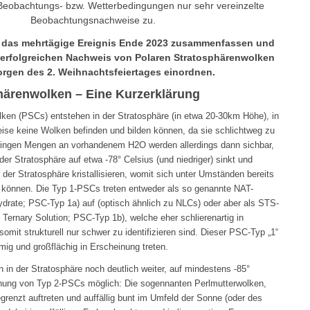
 Beobachtungs- bzw. Wetterbedingungen nur sehr vereinzelte
Beobachtungsnachweise zu.
ll das mehrtägige Ereignis Ende 2023 zusammenfassen und
 erfolgreichen Nachweis von Polaren Stratosphärenwolken
rgen des 2. Weihnachtsfeiertages einordnen.
härenwolken – Eine Kurzerklärung
ken (PSCs) entstehen in der Stratosphäre (in etwa 20-30km Höhe), in
ise keine Wolken befinden und bilden können, da sie schlichtweg zu
geringen Mengen an vorhandenem H2O werden allerdings dann sichbar,
der Stratosphäre auf etwa -78° Celsius (und niedriger) sinkt und
der Stratosphäre kristallisieren, womit sich unter Umständen bereits
können. Die Typ 1-PSCs treten entweder als so genannte NAT-
hydrate; PSC-Typ 1a) auf (optisch ähnlich zu NLCs) oder aber als STS-
Ternary Solution; PSC-Typ 1b), welche eher schlierenartig in
omit strukturell nur schwer zu identifizieren sind. Dieser PSC-Typ „1“
mig und großflächig in Erscheinung treten.
 in der Stratosphäre noch deutlich weiter, auf mindestens -85°
tehung von Typ 2-PSCs möglich: Die sogennanten Perlmutterwolken,
grenzt auftreten und auffällig bunt im Umfeld der Sonne (oder des