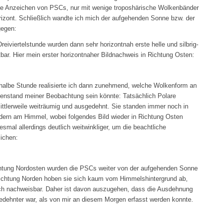
hne Anzeichen von PSCs, nur mit wenige troposhärische Wolkenbänder
izont. Schließlich wandte ich mich der aufgehenden Sonne bzw. der
egen:
reiviertelstunde wurden dann sehr horizontnah erste helle und silbrig-
bar. Hier mein erster horizontnaher Bildnachweis in Richtung Osten:
 halbe Stunde realisierte ich dann zunehmend, welche Wolkenform an
nstand meiner Beobachtung sein könnte: Tatsächlich Polare
ittlerweile weiträumig und ausgedehnt. Sie standen immer noch in
ndern am Himmel, wobei folgendes Bild wieder in Richtung Osten
mal allerdings deutlich weitwinkliger, um die beachtliche
ichen:
ichtung Nordosten wurden die PSCs weiter von der aufgehenden Sonne
ckrichtung Norden hoben sie sich kaum vom Himmelshintergrund ab,
sch nachweisbar. Daher ist davon auszugehen, dass die Ausdehnung
edehnter war, als von mir an diesem Morgen erfasst werden konnte.