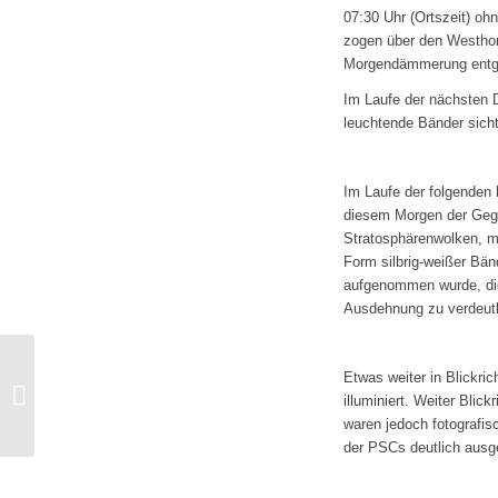
07:30 Uhr (Ortszeit) o
zogen über den Westhor
Morgendämmerung entg
Im Laufe der nächsten D
leuchtende Bänder sicht
Im Laufe der folgenden
diesem Morgen der Gege
Stratosphärenwolken, m
Form silbrig-weißer Bä
aufgenommen wurde, dies
Ausdehnung zu verdeutl
C/2023 P1 (Nishimura)
Etwas weiter in Blickr
– Kometenschau im
illuminiert. Weiter Bli
September 2023
waren jedoch fotografi
der PSCs deutlich ausg