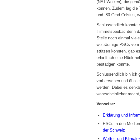
(NAT-Wolken), die gemä
können. Zudem lag die 
und -80 Grad Celsius, w
Schlussendlich konnte 
Himmelsbeobachterin da
Stelle noch einmal vie
weiträumige PSCs vom T
stützen könnten, gab e
erhielt ich eine Rückm
bestätigen konnte.
Schlussendlich bin ich 
vorherrschen und ähnlic
werden. Dabei es denkb
wahrscheinlicher macht
Verweise:
Erklärung und Infor
PSCs in den Medie
der Schweiz
Wetter- und Klimal