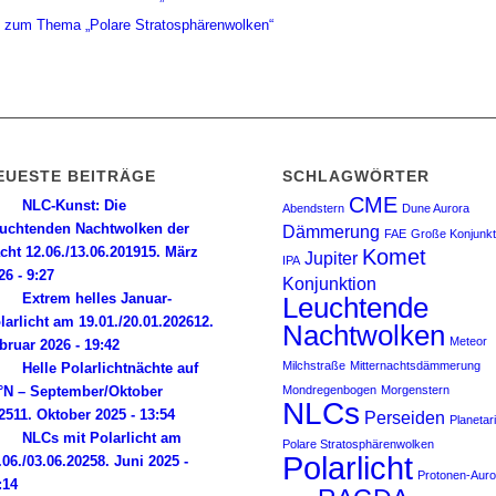
e zum Thema „Polare Stratosphärenwolken“
EUESTE BEITRÄGE
SCHLAGWÖRTER
CME
NLC-Kunst: Die
Abendstern
Dune Aurora
uchtenden Nachtwolken der
Dämmerung
FAE
Große Konjunkt
cht 12.06./13.06.2019
15. März
Komet
Jupiter
IPA
26 - 9:27
Konjunktion
Extrem helles Januar-
Leuchtende
larlicht am 19.01./20.01.2026
12.
Nachtwolken
Meteor
bruar 2026 - 19:42
Milchstraße
Mitternachtsdämmerung
Helle Polarlichtnächte auf
°N – September/Oktober
Mondregenbogen
Morgenstern
NLCs
25
11. Oktober 2025 - 13:54
Perseiden
Planetar
NLCs mit Polarlicht am
Polare Stratosphärenwolken
Polarlicht
.06./03.06.2025
8. Juni 2025 -
Protonen-Auro
:14