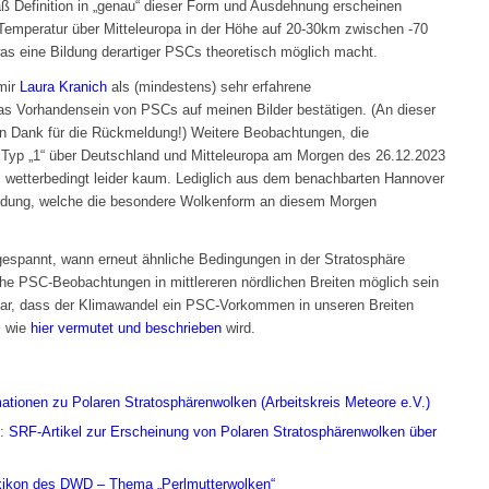
ß Definition in „genau“ dieser Form und Ausdehnung erscheinen
Temperatur über Mitteleuropa in der Höhe auf 20-30km zwischen -70
as eine Bildung derartiger PSCs theoretisch möglich macht.
mir
Laura Kranich
als (mindestens) sehr erfahrene
s Vorhandensein von PSCs auf meinen Bilder bestätigen. (An dieser
len Dank für die Rückmeldung!) Weitere Beobachtungen, die
yp „1“ über Deutschland und Mitteleuropa am Morgen des 26.12.2023
s wetterbedingt leider kaum. Lediglich aus dem benachbarten Hannover
eldung, welche die besondere Wolkenform an diesem Morgen
gespannt, wann erneut ähnliche Bedingungen in der Stratosphäre
he PSC-Beobachtungen in mittlereren nördlichen Breiten möglich sein
ar, dass der Klimawandel ein PSC-Vorkommen in unseren Breiten
, wie
hier vermutet und beschrieben
wird.
mationen zu Polaren Stratosphärenwolken (Arbeitskreis Meteore e.V.)
n:
SRF-Artikel zur Erscheinung von Polaren Stratosphärenwolken über
exikon des DWD – Thema „Perlmutterwolken“