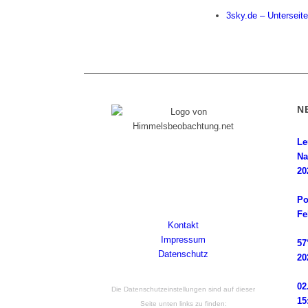
3sky.de – Unterseit
N
Le
Diese Internetpräsenz ist ein
Na
Himmelsbeobachter-Log, dem seine
20
Wurzeln in einer magischen Nacht im Jahr
2014 liegen. Powered by Wordpress.
Po
Fe
Kontakt
Impressum
57
Datenschutz
20
02
Die Datenschutzeinstellungen sind auf dieser
15
Seite unten links zu finden: