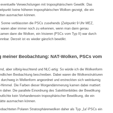
uf eventuelle Verwechslungen mit troposphärischem Gewölk: Das
eitpunkt keine höheren troposphärischen Wolken gezeigt, die ein
ätten ausmachen können.
n Sonne verblassten die PSCs zusehends (Zeitpunkt 9 Uhr MEZ,
, waren aber immer noch zu erkennen, wenn man dann genau
kamen dann die Wolken, ein Irisieren (PSCs vom Typ II) war durch
nnbar. Derzeit ist es wieder gänzlich bewölkt.
g meiner Beobachtung: NAT-Wolken, PSCs vom
ernd, aber silbrig-leuchtend und NLC-artig: So würde ich die Wolkenform
dlichen Beobachtung beschreiben. Dabei waren die Wolkenstrukturen
ar, durchweg in Wellenform angeordnet und erstreckten sich weiträumig
-Himmel. Die Farben dieser Morgendämmerung kamen dabei mattiert
n daher. Die parallele Einordnung des Satelittenbildes der Bewölkung
utlichte kein Vorhandensein troposphärischer Bewölkung, die ein
hätte ausmachen können.
beobachteten Polaren Stratosphärenwolken daher als Typ „1a“-PSCs ein