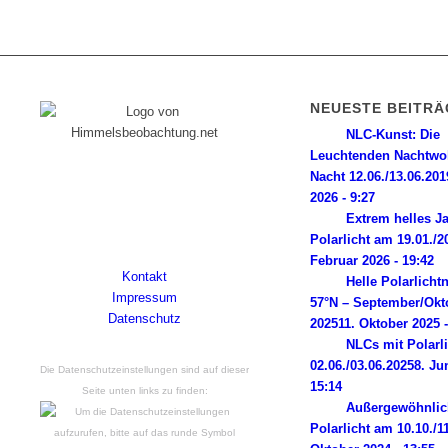
NEUESTE BEITRÄ
NLC-Kunst: Die
Leuchtenden Nachtwo
Diese Internetpräsenz ist ein
Nacht 12.06./13.06.201
Himmelsbeobachter-Log, dem seine
2026 - 9:27
Wurzeln in einer magischen Nacht im Jahr
Extrem helles J
2014 liegen. Powered by Wordpress.
Polarlicht am 19.01./2
Februar 2026 - 19:42
Kontakt
Helle Polarlicht
Impressum
57°N – September/Okt
Datenschutz
2025
11. Oktober 2025 -
NLCs mit Polarl
02.06./03.06.2025
8. Ju
Die Datenschutzeinstellungen sind auf dieser
15:14
Seite unten links zu finden:
Außergewöhnlic
Polarlicht am 10.10./1