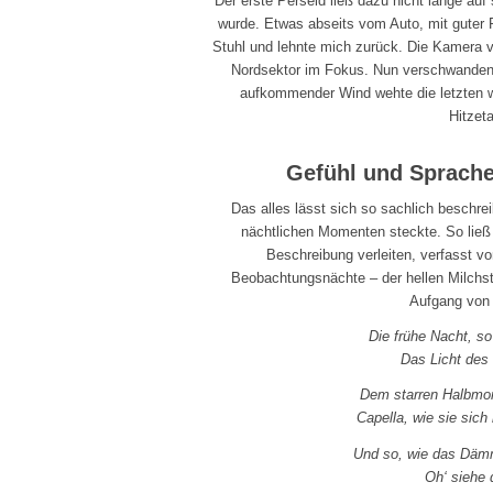
Der erste Perseid ließ dazu nicht lange au
wurde. Etwas abseits vom Auto, mit guter 
Stuhl und lehnte mich zurück. Die Kamera v
Nordsektor im Fokus. Nun verschwanden
aufkommender Wind wehte die letzten
Hitzet
Gefühl und Sprache
Das alles lässt sich so sachlich beschre
nächtlichen Momenten steckte. So ließ i
Beschreibung verleiten, verfasst v
Beobachtungsnächte – der hellen Milchs
Aufgang von 
Die frühe Nacht, s
Das Licht des
Dem starren Halbmond
Capella, wie sie sich
Und so, wie das Dämm
Oh‘ siehe 