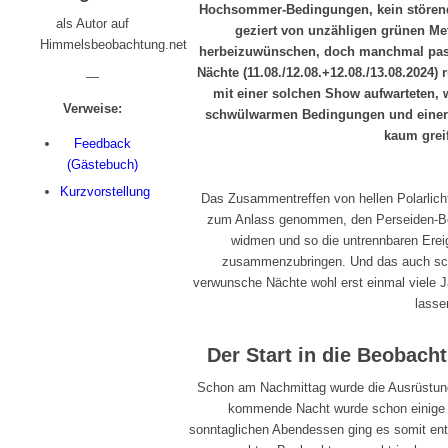
Hochsommer-Bedingungen, kein störendes
als Autor auf
geziert von unzähligen grünen Me
Himmelsbeobachtung.net
herbeizuwünschen, doch manchmal passt
Nächte (11.08./12.08.+12.08./13.08.202
—
mit einer solchen Show aufwarteten, w
Verweise:
schwülwarmen Bedingungen und einer B
kaum grei
Feedback
(Gästebuch)
Kurzvorstellung
Das Zusammentreffen von hellen Polarlic
zum Anlass genommen, den Perseiden-Ber
widmen und so die untrennbaren Ere
zusammenzubringen. Und das auch schl
verwunsche Nächte wohl erst einmal viele J
lasse
Der Start in die Beobach
Schon am Nachmittag wurde die Ausrüstung 
kommende Nacht wurde schon einige 
sonntaglichen Abendessen ging es somit ent