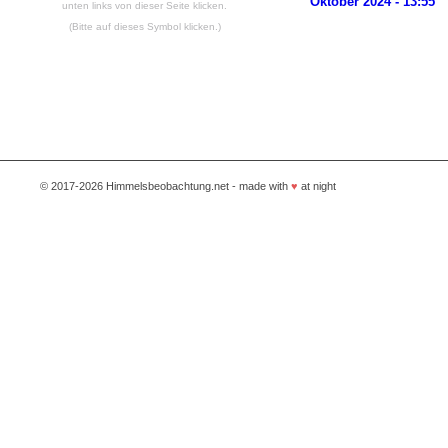
Oktober 2024 - 13:55
(Bitte auf dieses Symbol klicken.)
© 2017-2026 Himmelsbeobachtung.net - made with
♥
at night