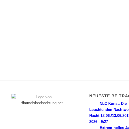
NEUESTE BEITRÄ
NLC-Kunst: Die
Leuchtenden Nachtwo
Diese Internetpräsenz ist ein
Nacht 12.06./13.06.201
Himmelsbeobachter-Log, dem seine
2026 - 9:27
Wurzeln in einer magischen Nacht im Jahr
Extrem helles J