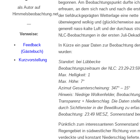
begonnen. Am Beobachtungspunkt durfte ich
als Autor auf
erfreuen, an dem sich nach und nach die ers
Himmelsbeobachtung.net
der tiefdruckgeprägten Wetterlage eine net
überwiegend wolkig und (glücklicherweise au
—
generell nass-kalte Luft und der durchaus s
Verweise:
NLC-Beobachtungen in der ersten Juli-Dekade
Feedback
In Kürze ein paar Daten zur Beobachtung der
(Gästebuch)
wurden:
Kurzvorstellung
Standort: bei Lübbecke
Beobachtungszeitraum der NLC: 23:29-23:
Max. Helligkeit: 1
Max. Höhe: 7°
Azimut Gesamterscheinung: 347° – 15°
Hinweis: Niedrige Wolkenfelder, Beobachtung
Transparenz + Niederschlag. Die Daten stelle
durch Sichtfenster in der Bewölkung zu erf
Beobachtung: 23:49 MESZ, Sonnenstand bei 
Pünktlich zum interessanteren Sonnenstand vo
Regengebiet in südwestlicher Richtung von m
verdeckte und konstant Niederschlag lieferte