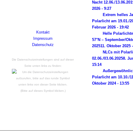
Nacht 12.06./13.06.201
Himmelsbeobachter-Log, dem seine
2026 - 9:27
Wurzeln in einer magischen Nacht im Jahr
Extrem helles J
2014 liegen. Powered by Wordpress.
Polarlicht am 19.01./2
Februar 2026 - 19:42
Kontakt
Helle Polarlicht
Impressum
57°N – September/Okt
Datenschutz
2025
11. Oktober 2025 -
NLCs mit Polarl
02.06./03.06.2025
8. Ju
Die Datenschutzeinstellungen sind auf dieser
15:14
Seite unten links zu finden:
Außergewöhnlic
Polarlicht am 10.10./1
Oktober 2024 - 13:55
(Bitte auf dieses Symbol klicken.)